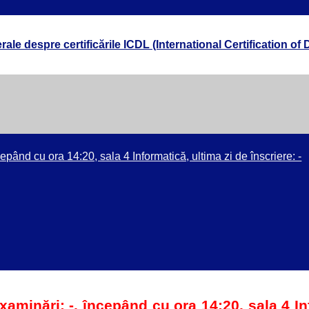
rale despre certificările ICDL (International Certification of D
cepând cu ora 14:20, sala 4 Informatică, ultima zi de înscriere: -
examinări: -, începând cu ora 14:20, sala 4 I