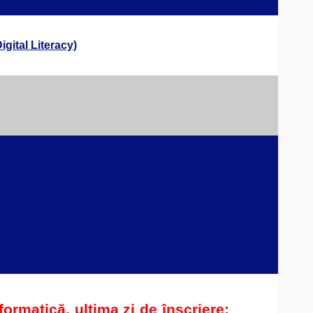
igital Literacy)
nformatică, u
ltima zi de înscriere: