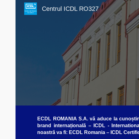
Centrul ICDL RO327
Sk
ECDL ROMANIA S.A. vă aduce la cunoștință f
brand internațională – ICDL - Internationa
noastră va fi: ECDL Romania – ICDL Certifi