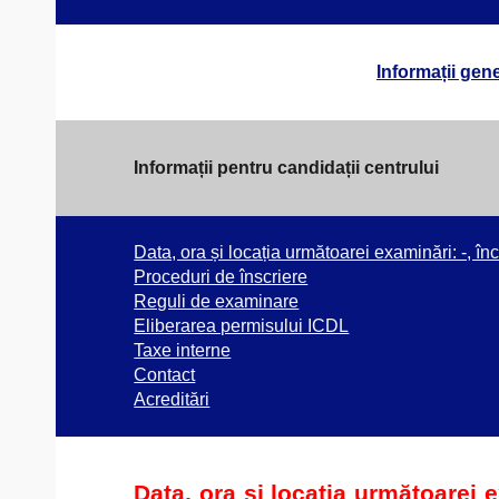
Informații gene
Informații pentru candidații centrului
Data, ora și locația următoarei examinări: -, în
Proceduri de înscriere
Reguli de examinare
Eliberarea permisului ICDL
Taxe interne
Contact
Acreditări
Data, ora și locația următoarei 