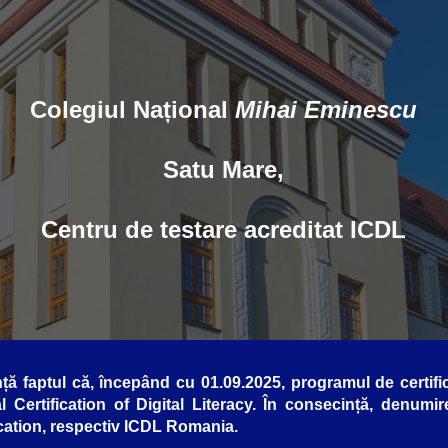
ip to main content
Skip to navigat
Colegiul Național
Mihai Eminescu
Satu Mare,
Centru de testare acreditat
I
CDL
aptul că, începând cu 01.09.2025, programul de certificar
l Certification of Digital Literacy. În consecință, denumir
cation, respectiv ICDL Romania.